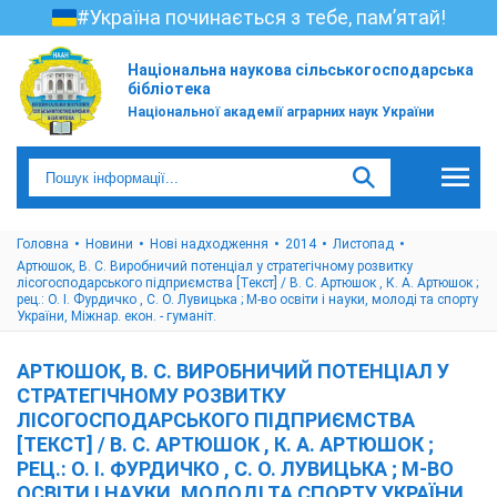
#Україна починається з тебе, пам’ятай!
Національна наукова сільськогосподарська
бібліотека
Національної академії аграрних наук України
Головна
Новини
Нові надходження
2014
Листопад
Артюшок, В. С. Виробничий потенціал у стратегічному розвитку
лісогосподарського підприємства [Текст] / В. С. Артюшок , К. А. Артюшок ;
рец.: О. І. Фурдичко , С. О. Лувицька ; М-во освіти і науки, молоді та спорту
України, Міжнар. екон. - гуманіт.
АРТЮШОК, В. С. ВИРОБНИЧИЙ ПОТЕНЦІАЛ У
СТРАТЕГІЧНОМУ РОЗВИТКУ
ЛІСОГОСПОДАРСЬКОГО ПІДПРИЄМСТВА
[ТЕКСТ] / В. С. АРТЮШОК , К. А. АРТЮШОК ;
РЕЦ.: О. І. ФУРДИЧКО , С. О. ЛУВИЦЬКА ; М-ВО
ОСВІТИ І НАУКИ, МОЛОДІ ТА СПОРТУ УКРАЇНИ,