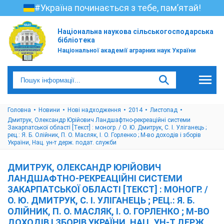
#Україна починається з тебе, пам’ятай!
Національна наукова сільськогосподарська
бібліотека
Національної академії аграрних наук України
Головна
Новини
Нові надходження
2014
Листопад
Дмитрук, Олександр Юрійович Ландшафтно-рекреаційні системи
Закарпатської області [Текст] : моногр. / О. Ю. Дмитрук, С. І. Уліганець ;
рец.: Я. Б. Олійник, П. О. Масляк, І. О. Горленко ; М-во доходів і зборів
України, Нац. ун-т держ. подат. служби
ДМИТРУК, ОЛЕКСАНДР ЮРІЙОВИЧ
ЛАНДШАФТНО-РЕКРЕАЦІЙНІ СИСТЕМИ
ЗАКАРПАТСЬКОЇ ОБЛАСТІ [ТЕКСТ] : МОНОГР. /
О. Ю. ДМИТРУК, С. І. УЛІГАНЕЦЬ ; РЕЦ.: Я. Б.
ОЛІЙНИК, П. О. МАСЛЯК, І. О. ГОРЛЕНКО ; М-ВО
ДОХОДІВ І ЗБОРІВ УКРАЇНИ, НАЦ. УН-Т ДЕРЖ.