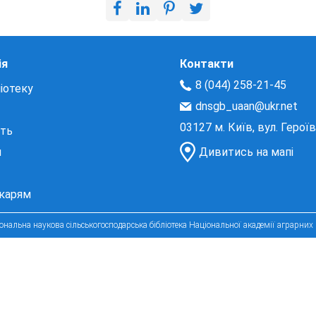
ія
Контакти
8 (044) 258-21-45
іотеку
dnsgb_uaan@ukr.net
03127 м. Київ, вул. Герої
сть
и
Дивитись на мапі
екарям
нальна наукова сільськогосподарська бібліотека Національної академії аграрних