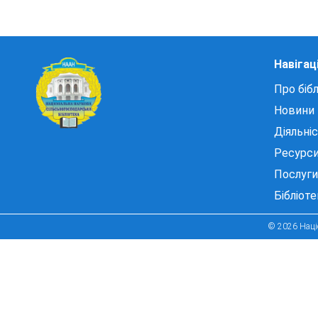
Навігац
Про бібл
Новини
Діяльні
Ресурс
Послуги
Бібліот
© 2026 Націо