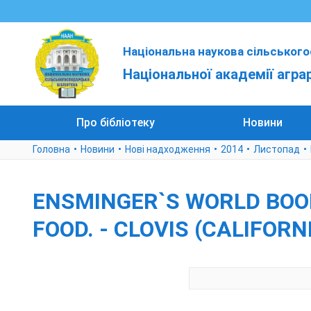
Національна наукова сільського
Національної академії агра
Про бібліотеку
Новини
Головна
Новини
Нові надходження
2014
Листопад
ENSMINGER`S WORLD BOOK
FOOD. - CLOVIS (CALIFORNIA) 