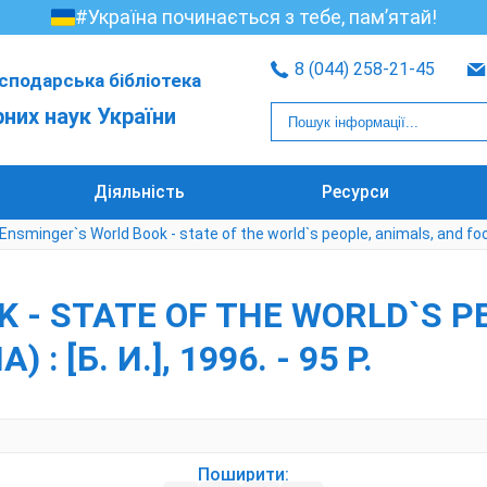
#Україна починається з тебе, пам’ятай!
8 (044) 258-21-45
сподарська бібліотека
рних наук України
Діяльність
Ресурси
Ensminger`s World Book - state of the world`s people, animals, and food. - 
 - STATE OF THE WORLD`S P
: [Б. И.], 1996. - 95 Р.
Поширити: