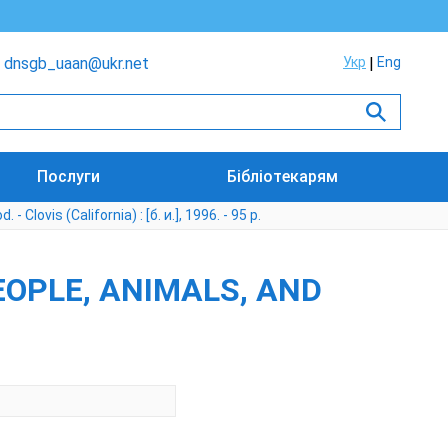
dnsgb_uaan@ukr.net
Укр
Eng
Послуги
Бібліотекарям
Clovis (California) : [б. и.], 1996. - 95 р.
EOPLE, ANIMALS, AND