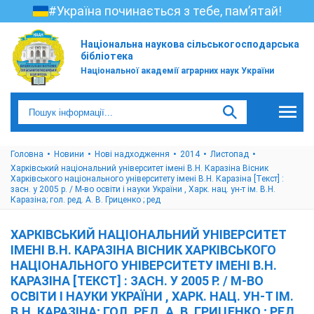
#Україна починається з тебе, пам’ятай!
Національна наукова сільськогосподарська
бібліотека
Національної академії аграрних наук України
Головна
Новини
Нові надходження
2014
Листопад
Харківський національний університет імені В.Н. Каразіна Вісник
Харківського національного університету імені В.Н. Каразіна [Текст] :
засн. у 2005 р. / М-во освіти і науки України , Харк. нац. ун-т ім. В.Н.
Каразіна; гол. ред. А. В. Гриценко ; ред
ХАРКІВСЬКИЙ НАЦІОНАЛЬНИЙ УНІВЕРСИТЕТ
ІМЕНІ В.Н. КАРАЗІНА ВІСНИК ХАРКІВСЬКОГО
НАЦІОНАЛЬНОГО УНІВЕРСИТЕТУ ІМЕНІ В.Н.
КАРАЗІНА [ТЕКСТ] : ЗАСН. У 2005 Р. / М-ВО
ОСВІТИ І НАУКИ УКРАЇНИ , ХАРК. НАЦ. УН-Т ІМ.
В.Н. КАРАЗІНА; ГОЛ. РЕД. А. В. ГРИЦЕНКО ; РЕД