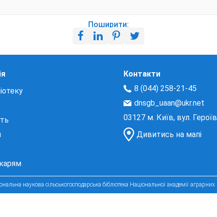
Поширити:
ія
Контакти
8 (044) 258-21-45
іотеку
dnsgb_uaan@ukr.net
03127 м. Київ, вул. Герої
сть
и
Дивитись на мапі
екарям
нальна наукова сільськогосподарська бібліотека Національної академії аграрних