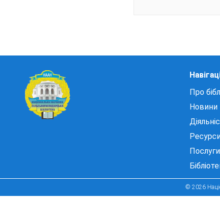
Навігац
Про бібл
Новини
Діяльні
Ресурс
Послуги
Бібліот
© 2026 Націо