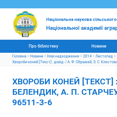
Національна наукова сільського
Національної академії агра
Про бібліотеку
Новини
Головна
Новини
Нові надходження
2014
Листопад
Хвороби коней [Текст] : довід. / А. Ф. Ображей, З. С. Клестова,
ХВОРОБИ КОНЕЙ [ТЕКСТ] : 
БЕЛЕНДИК, А. П. СТАРЧЕУС 
96511-3-6