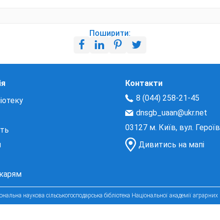
Поширити:
ія
Контакти
8 (044) 258-21-45
іотеку
dnsgb_uaan@ukr.net
03127 м. Київ, вул. Герої
сть
и
Дивитись на мапі
екарям
нальна наукова сільськогосподарська бібліотека Національної академії аграрних