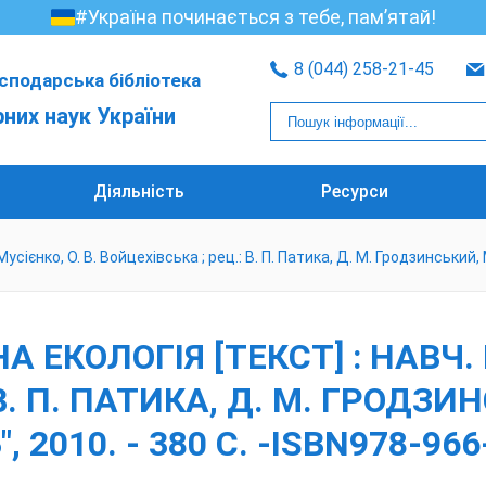
#Україна починається з тебе, пам’ятай!
8 (044) 258-21-45
сподарська бібліотека
рних наук України
Діяльність
Ресурси
Мусієнко, О. В. Войцехівська ; рец.: В. П. Патика, Д. М. Гродзинський, 
 ЕКОЛОГІЯ [ТЕКСТ] : НАВЧ. П
В. П. ПАТИКА, Д. М. ГРОДЗИН
, 2010. - 380 С. -ISBN978-96