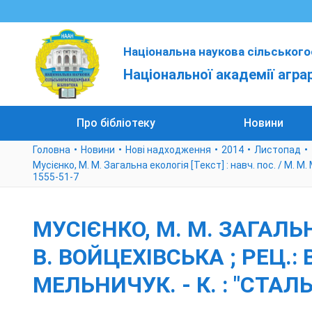
Національна наукова сільського
Національної академії агра
Про бібліотеку
Новини
Головна
Новини
Нові надходження
2014
Листопад
Мусієнко, М. М. Загальна екологія [Текст] : навч. пос. / М. М. 
1555-51-7
МУСІЄНКО, М. М. ЗАГАЛЬНА
В. ВОЙЦЕХІВСЬКА ; РЕЦ.: 
МЕЛЬНИЧУК. - К. : "СТАЛЬ"