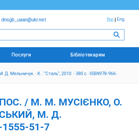
dnsgb_uaan@ukr.net
Укр
Eng
Послуги
Бібліотекарям
М. Д. Мельничук. - К. : "Сталь", 2010. - 380 с. -ISBN978-966-
ОС. / М. М. МУСІЄНКО, О.
СЬКИЙ, М. Д.
6-1555-51-7