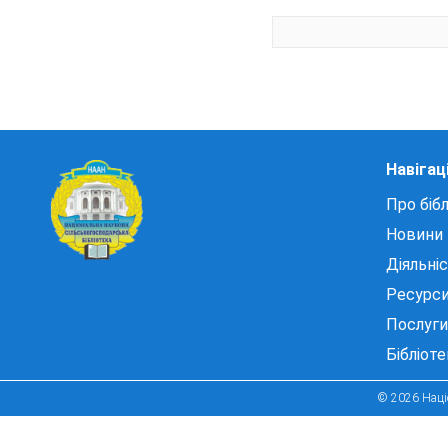
Навігац
Про бібл
Новини
Діяльні
Ресурс
Послуги
Бібліот
© 2026 Націо