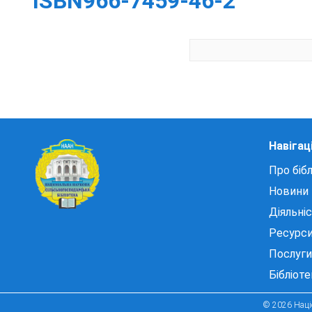
ISBN966-7459-46-2
Навігац
Про бібл
Новини
Діяльні
Ресурс
Послуги
Бібліот
© 2026 Націо