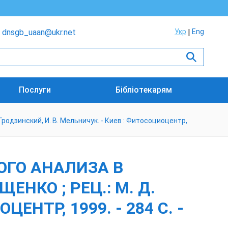
dnsgb_uaan@ukr.net
Укр
Eng
Послуги
Бібліотекарям
Гродзинский, И. В. Мельничук. - Киев : Фитосоциоцентр,
ОГО АНАЛИЗА В
ЕНКО ; РЕЦ.: М. Д.
ЕНТР, 1999. - 284 С. -