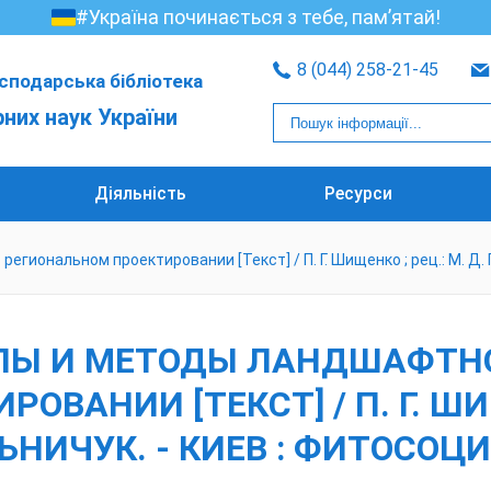
#Україна починається з тебе, пам’ятай!
8 (044) 258-21-45
сподарська бібліотека
рних наук України
Діяльність
Ресурси
егиональном проектировании [Текст] / П. Г. Шищенко ; рец.: М. Д. 
ИПЫ И МЕТОДЫ ЛАНДШАФТН
ВАНИИ [ТЕКСТ] / П. Г. ШИЩ
НИЧУК. - КИЕВ : ФИТОСОЦИОЦ