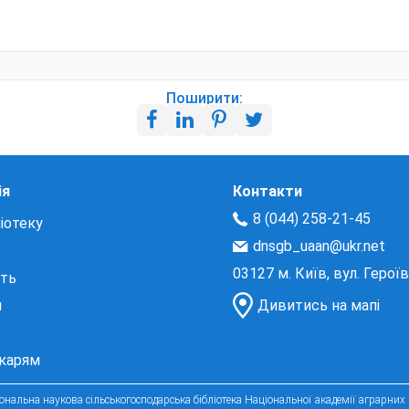
Поширити:
ія
Контакти
8 (044) 258-21-45
іотеку
dnsgb_uaan@ukr.net
03127 м. Київ, вул. Герої
сть
и
Дивитись на мапі
екарям
нальна наукова сільськогосподарська бібліотека Національної академії аграрних