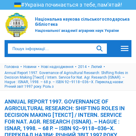
#Україна починається з тебе, пам’ятай!
Національна наукова сільськогосподарська
бібліотека
Національної академії аграрних наук України
Головна
Новини
Нові надходження
2014
Лютий
Annual Report 1997. Governance of Agricultural Research: Shifting Roles in
Decision Making [Текст] / Intern. Service for Nat. Agr. Research (ISNAR). –
Hague : ISNAR, 1998. – 68 p. – ISBN 92–9118–036–Х. Переклад назви:
Річний звіт 1997 року. Роль з
ANNUAL REPORT 1997. GOVERNANCE OF
AGRICULTURAL RESEARCH: SHIFTING ROLES IN
DECISION MAKING [ТЕКСТ] / INTERN. SERVICE
FOR NAT. AGR. RESEARCH (ISNAR). – HAGUE :
ISNAR, 1998. – 68 P. – ISBN 92–9118–036–Х.
ПЕРЕКЛАД НАЗВИ: РІЧНИЙ ЗВІТ 1997 РОКУ.