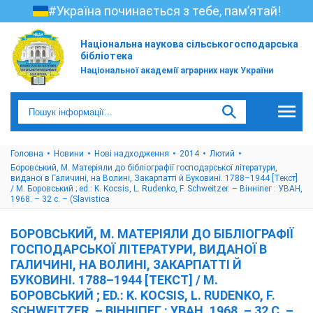
#Україна починається з тебе, пам’ятай!
Національна наукова сільськогосподарська
бібліотека
Національної академії аграрних наук України
Головна
Новини
Нові надходження
2014
Лютий
Боровський, М. Матеріяли до бібліографії господарської літератури,
виданої в Галичині, на Волині, Закарпатті й Буковині. 1788–1944 [Текст]
/ М. Боровський ; ed.: K. Kocsis, L. Rudenko, F. Schweitzer. – Вінніпег : УВАН,
1968. – 32 с. – (Slavistica
БОРОВСЬКИЙ, М. МАТЕРІЯЛИ ДО БІБЛІОГРАФІЇ
ГОСПОДАРСЬКОЇ ЛІТЕРАТУРИ, ВИДАНОЇ В
ГАЛИЧИНІ, НА ВОЛИНІ, ЗАКАРПАТТІ Й
БУКОВИНІ. 1788–1944 [ТЕКСТ] / М.
БОРОВСЬКИЙ ; ED.: K. KOCSIS, L. RUDENKO, F.
SCHWEITZER. – ВІННІПЕГ : УВАН, 1968. – 32 С. –