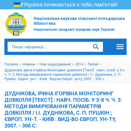
#Україна починається з тебе, пам’ятай!
Національна наукова сільськогосподарська
бібліотека
Національної академії аграрних наук України
Головна
Новини
Нові надходження
2014
Лютий
Дуднікова, Ірина Ігорівна Моніторинг довкілля [Текст] : навч. посіб. у 3-х
ч. Ч. 3: Методи вимірювання параметрів довкілля / І.І. Дуднікова, С. П.
Пушкін ; Європ. ун-т. - Київ : Вид-во Європ. ун-ту, 2007. - 306 с.
ДУДНІКОВА, ІРИНА ІГОРІВНА МОНІТОРИНГ
ДОВКІЛЛЯ [ТЕКСТ] : НАВЧ. ПОСІБ. У 3-Х Ч. Ч. 3:
МЕТОДИ ВИМІРЮВАННЯ ПАРАМЕТРІВ
ДОВКІЛЛЯ / І.І. ДУДНІКОВА, С. П. ПУШКІН ;
ЄВРОП. УН-Т. - КИЇВ : ВИД-ВО ЄВРОП. УН-ТУ,
2007. - 306 С.