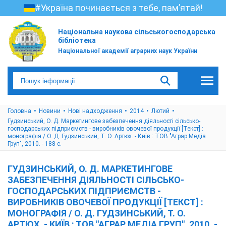
#Україна починається з тебе, пам’ятай!
Національна наукова сільськогосподарська
бібліотека
Національної академії аграрних наук України
Головна
Новини
Нові надходження
2014
Лютий
Гудзинський, О. Д. Маркетингове забезпечення діяльності сільсько-
господарських підприємств - виробників овочевої продукції [Текст] :
монографія / О. Д. Гудзинський, Т. О. Артюх. - Київ : ТОВ "Аграр Медіа
Груп", 2010. - 188 с.
ГУДЗИНСЬКИЙ, О. Д. МАРКЕТИНГОВЕ
ЗАБЕЗПЕЧЕННЯ ДІЯЛЬНОСТІ СІЛЬСЬКО-
ГОСПОДАРСЬКИХ ПІДПРИЄМСТВ -
ВИРОБНИКІВ ОВОЧЕВОЇ ПРОДУКЦІЇ [ТЕКСТ] :
МОНОГРАФІЯ / О. Д. ГУДЗИНСЬКИЙ, Т. О.
АРТЮХ. - КИЇВ : ТОВ "АГРАР МЕДІА ГРУП", 2010. -