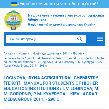
#Україна починається з тебе, пам’ятай!
Національна наукова сільськогосподарська
бібліотека
Національної академії аграрних наук України
Головна
Новини
Нові надходження
2014
Лютий
Loginova, Iryna Agricultural chemistry [Текст] : manual for students of higher
education institutions / I. V. Loginova, M. M. Gorodniy, P. M. Kyveryga. - Kiev :
Agrar Media Group, 2011. - 298 с.
LOGINOVA, IRYNA AGRICULTURAL CHEMISTRY
[ТЕКСТ] : MANUAL FOR STUDENTS OF HIGHER
EDUCATION INSTITUTIONS / I. V. LOGINOVA, M.
M. GORODNIY, P. M. KYVERYGA. - KIEV : AGRAR
MEDIA GROUP, 2011. - 298 С.