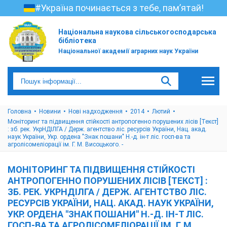
#Україна починається з тебе, пам’ятай!
Національна наукова сільськогосподарська
бібліотека
Національної академії аграрних наук України
Головна
Новини
Нові надходження
2014
Лютий
Моніторинг та підвищення стійкості антропогенно порушених лісів [Текст]
: зб. рек. УкрНДІЛГА / Держ. агентство ліс. ресурсів України, Нац. акад.
наук України, Укр. ордена "Знак пошани" Н.-д. ін-т ліс. госп-ва та
агролісомеліорації ім. Г. М. Висоцького. -
МОНІТОРИНГ ТА ПІДВИЩЕННЯ СТІЙКОСТІ
АНТРОПОГЕННО ПОРУШЕНИХ ЛІСІВ [ТЕКСТ] :
ЗБ. РЕК. УКРНДІЛГА / ДЕРЖ. АГЕНТСТВО ЛІС.
РЕСУРСІВ УКРАЇНИ, НАЦ. АКАД. НАУК УКРАЇНИ,
УКР. ОРДЕНА "ЗНАК ПОШАНИ" Н.-Д. ІН-Т ЛІС.
ГОСП-ВА ТА АГРОЛІСОМЕЛІОРАЦІЇ ІМ. Г. М.