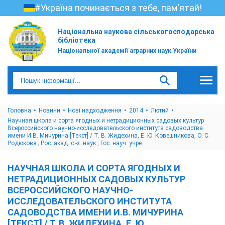
#Україна починається з тебе, пам’ятай!
Національна наукова сільськогосподарська
бібліотека
Національної академії аграрних наук України
Головна
Новини
Нові надходження
2014
Лютий
Научная школа и сорта ягодных и нетрадиционных садовых культур
Всероссийского научно-исследовательского института садоводства
имени И.В. Мичурина [Текст] / Т. В. Жидехина, Е. Ю. Ковешникова, О. С.
Родюкова ; Рос. акад. с.-х. наук , Гос. науч. учре
НАУЧНАЯ ШКОЛА И СОРТА ЯГОДНЫХ И
НЕТРАДИЦИОННЫХ САДОВЫХ КУЛЬТУР
ВСЕРОССИЙСКОГО НАУЧНО-
ИССЛЕДОВАТЕЛЬСКОГО ИНСТИТУТА
САДОВОДСТВА ИМЕНИ И.В. МИЧУРИНА
[ТЕКСТ] / Т. В. ЖИДЕХИНА, Е. Ю.