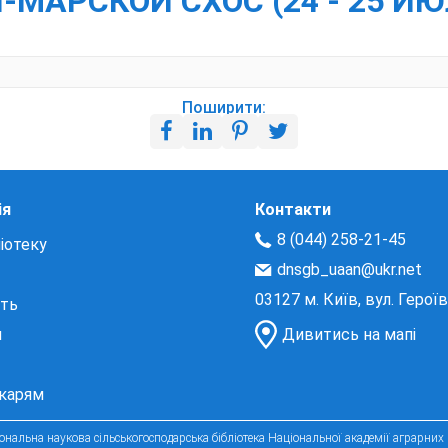
АРСКОЙ СХОС (24 - 25 ИЮЛЯ 
Поширити:
ія
Контакти
8 (044) 258-21-45
іотеку
dnsgb_uaan@ukr.net
03127 м. Київ, вул. Герої
сть
и
Дивитись на мапі
екарям
нальна наукова сільськогосподарська бібліотека Національної академії аграрних