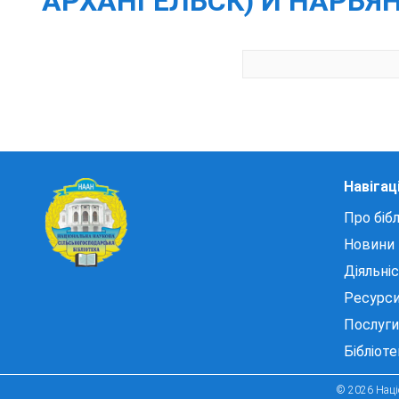
АРХАНГЕЛЬСК) И НАРЬЯН-М
Навігац
Про бібл
Новини
Діяльні
Ресурс
Послуги
Бібліот
© 2026 Націо