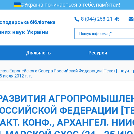
#Україна починається з тебе, пам’ятай!
8 (044) 258-21-45
сподарська бібліотека
рних наук України
Діяльність
Ресурси
 Европейского Севера Российской Федерации [Текст] : науч. тр. п
 июля 2012 г., г.
 РАЗВИТИЯ АГРОПРОМЫШЛЕ
ОССИЙСКОЙ ФЕДЕРАЦИИ [ТЕКС
Т. КОНФ., АРХАНГЕЛ. НИИСХ (