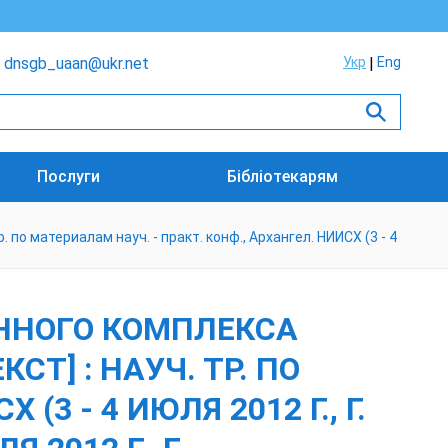
dnsgb_uaan@ukr.net
Укр
Eng
Послуги
Бібліотекарям
о материалам науч. - практ. конф., Архангел. НИИСХ (3 - 4
ННОГО КОМПЛЕКСА
Т] : НАУЧ. ТР. ПО
3 - 4 ИЮЛЯ 2012 Г., Г.