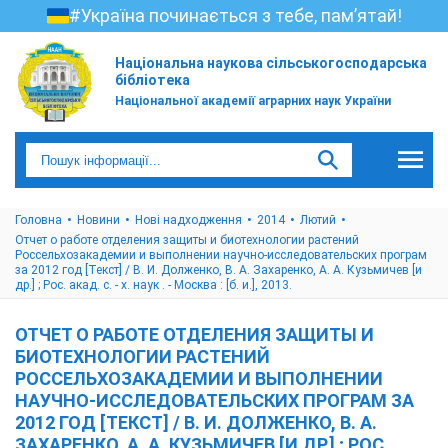
#Україна починається з тебе, пам’ятай!
Національна наукова сільськогосподарська
бібліотека
Національної академії аграрних наук України
Головна
Новини
Нові надходження
2014
Лютий
Отчет о работе отделения защиты и биотехнологии растений
Россельхозакадемии и выполнении научно-исследовательских програм
за 2012 год [Текст] / В. И. Долженко, В. А. Захаренко, А. А. Кузьмичев [и
др.] ; Рос. акад. с. - х. наук . - Москва : [б. и.], 2013.
ОТЧЕТ О РАБОТЕ ОТДЕЛЕНИЯ ЗАЩИТЫ И
БИОТЕХНОЛОГИИ РАСТЕНИЙ
РОССЕЛЬХОЗАКАДЕМИИ И ВЫПОЛНЕНИИ
НАУЧНО-ИССЛЕДОВАТЕЛЬСКИХ ПРОГРАМ ЗА
2012 ГОД [ТЕКСТ] / В. И. ДОЛЖЕНКО, В. А.
ЗАХАРЕНКО, А. А. КУЗЬМИЧЕВ [И ДР.] ; РОС.