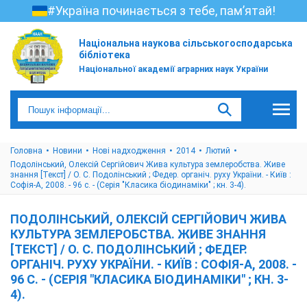
#Україна починається з тебе, пам’ятай!
Національна наукова сільськогосподарська
бібліотека
Національної академії аграрних наук України
Головна
Новини
Нові надходження
2014
Лютий
Подолінський, Олексій Сергійович Жива культура землеробства. Живе
знання [Текст] / О. С. Подолінський ; Федер. органіч. руху України. - Київ :
Софія-А, 2008. - 96 с. - (Серія "Класика біодинаміки" ; кн. 3-4).
ПОДОЛІНСЬКИЙ, ОЛЕКСІЙ СЕРГІЙОВИЧ ЖИВА
КУЛЬТУРА ЗЕМЛЕРОБСТВА. ЖИВЕ ЗНАННЯ
[ТЕКСТ] / О. С. ПОДОЛІНСЬКИЙ ; ФЕДЕР.
ОРГАНІЧ. РУХУ УКРАЇНИ. - КИЇВ : СОФІЯ-А, 2008. -
96 С. - (СЕРІЯ "КЛАСИКА БІОДИНАМІКИ" ; КН. 3-
4).