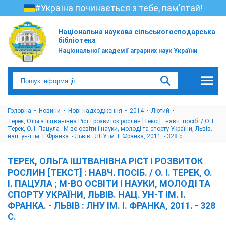
#Україна починається з тебе, пам’ятай!
Національна наукова сільськогосподарська
бібліотека
Національної академії аграрних наук України
Головна
Новини
Нові надходження
2014
Лютий
Терек, Ольга Іштванівна Ріст і розвиток рослин [Текст] : навч. посіб. / О. І.
Терек, О. І. Пацула ; М-во освіти і науки, молоді та спорту України, Львів.
нац. ун-т ім. І. Франка. - Львів : ЛНУ ім. І. Франка, 2011. - 328 с.
ТЕРЕК, ОЛЬГА ІШТВАНІВНА РІСТ І РОЗВИТОК
РОСЛИН [ТЕКСТ] : НАВЧ. ПОСІБ. / О. І. ТЕРЕК, О.
І. ПАЦУЛА ; М-ВО ОСВІТИ І НАУКИ, МОЛОДІ ТА
СПОРТУ УКРАЇНИ, ЛЬВІВ. НАЦ. УН-Т ІМ. І.
ФРАНКА. - ЛЬВІВ : ЛНУ ІМ. І. ФРАНКА, 2011. - 328
С.