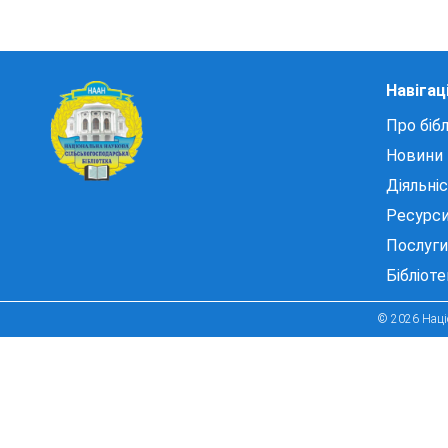
Навігац
Про бібл
Новини
Діяльні
Ресурс
Послуги
Бібліот
© 2026 Націо