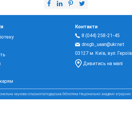
ія
Контакти
8 (044) 258-21-45
іотеку
dnsgb_uaan@ukr.net
03127 м. Київ, вул. Герої
сть
и
Дивитись на мапі
екарям
нальна наукова сільськогосподарська бібліотека Національної академії аграрних