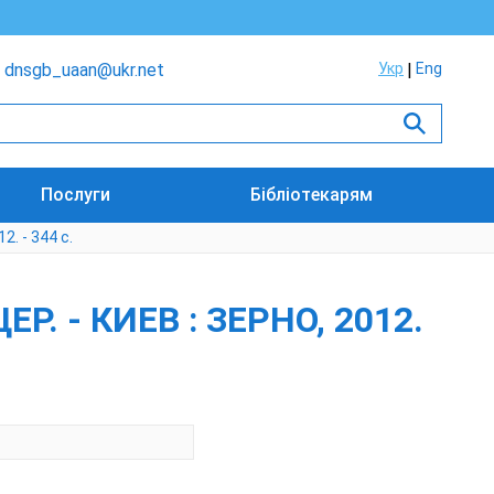
dnsgb_uaan@ukr.net
Укр
Eng
Послуги
Бібліотекарям
2. - 344 с.
Р. - КИЕВ : ЗЕРНО, 2012.