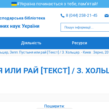
#Україна починається з тебе, пам’ятай!
8 (044) 258-21-45
сподарська бібліотека
рних наук України
Діяльність
Ресурси
ьцер, Зепп. Пустыня или рай [Текст] / З. Хольцер. - Киев : Зерно, 201
ЛИ РАЙ [ТЕКСТ] / З. ХОЛЬЦЕ
Поширити: