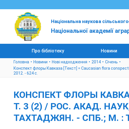
Національна наукова сільського
Національної академії агра
Про бібліотеку
Новини
Головна
Новини
Нові надходження
2014
Січень
Конспект флоры Кавказа [Текст] = Caucasian flora conspectus : 
2012. - 624 с.
КОНСПЕКТ ФЛОРЫ КАВКАЗА
Т. 3 (2) / РОС. АКАД. НАУ
ТАХТАДЖЯН. - СПБ.; М. :