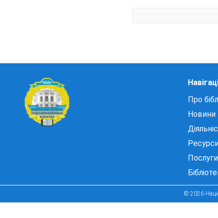
Навігац
Про бібл
Новини
Діяльні
Ресурс
Послуги
Бібліот
© 2026 Націо