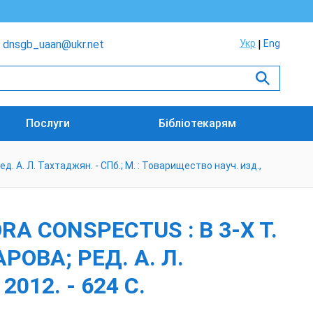
dnsgb_uaan@ukr.net
Укр
Eng
Послуги
Бібліотекарям
ред. А. Л. Тахтаджян. - СПб.; М. : Товарищество науч. изд.,
A CONSPECTUS : В 3-Х Т.
АРОВА; РЕД. А. Л.
012. - 624 С.