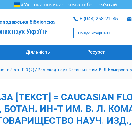
#Україна починається з тебе, пам’ятай!
8 (044) 258-21-45
сподарська бібліотека
рних наук України
Діяльність
Ресурси
в 3-х т. Т. 3 (2) / Рос. акад. наук, Ботан. ин-т им. В. Л. Комарова; 
 [ТЕКСТ] = CAUCASIAN FLOR
К, БОТАН. ИН-Т ИМ. В. Л. КОМ
 ТОВАРИЩЕСТВО НАУЧ. ИЗД., 2