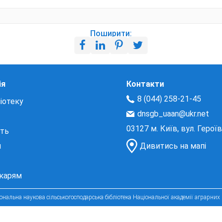
Поширити:
ія
Контакти
8 (044) 258-21-45
іотеку
dnsgb_uaan@ukr.net
03127 м. Київ, вул. Герої
сть
и
Дивитись на мапі
екарям
нальна наукова сільськогосподарська бібліотека Національної академії аграрних