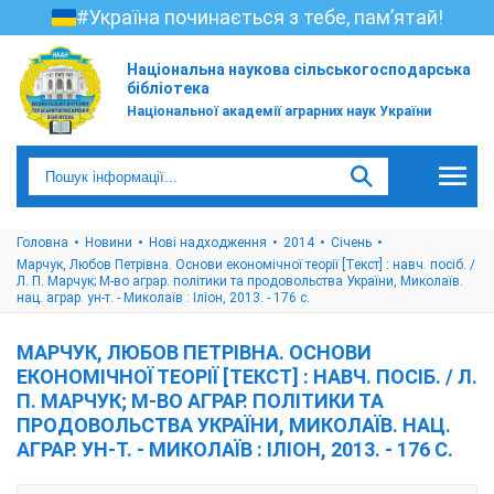
#Україна починається з тебе, пам’ятай!
Національна наукова сільськогосподарська
бібліотека
Національної академії аграрних наук України
Головна
Новини
Нові надходження
2014
Січень
Марчук, Любов Петрівна. Основи економічної теорії [Текст] : навч. посіб. /
Л. П. Марчук; М-во аграр. політики та продовольства України, Миколаїв.
нац. аграр. ун-т. - Миколаїв : Іліон, 2013. - 176 с.
МАРЧУК, ЛЮБОВ ПЕТРІВНА. ОСНОВИ
ЕКОНОМІЧНОЇ ТЕОРІЇ [ТЕКСТ] : НАВЧ. ПОСІБ. / Л.
П. МАРЧУК; М-ВО АГРАР. ПОЛІТИКИ ТА
ПРОДОВОЛЬСТВА УКРАЇНИ, МИКОЛАЇВ. НАЦ.
АГРАР. УН-Т. - МИКОЛАЇВ : ІЛІОН, 2013. - 176 С.