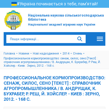
#Україна починається з тебе, пам’ятай!
Національна наукова сільськогосподарська
бібліотека
Національної академії аграрних наук України
Головна
Новини
Нові надходження
2014
Січень
Профессиональное кормопроизводство: сенаж, силос, сено [Текст] :
справочник агропромышленника / В. Андрущак, К. Бухрабер, Р. Реш, Й.
Хойслер. - Киев : Зерно, 2012. - 168 с.
ПРОФЕССИОНАЛЬНОЕ КОРМОПРОИЗВОДСТВО:
СЕНАЖ, СИЛОС, СЕНО [ТЕКСТ] : СПРАВОЧНИК
АГРОПРОМЫШЛЕННИКА / В. АНДРУЩАК, К.
БУХРАБЕР, Р. РЕШ, Й. ХОЙСЛЕР. - КИЕВ : ЗЕРНО,
2012. - 168 С.