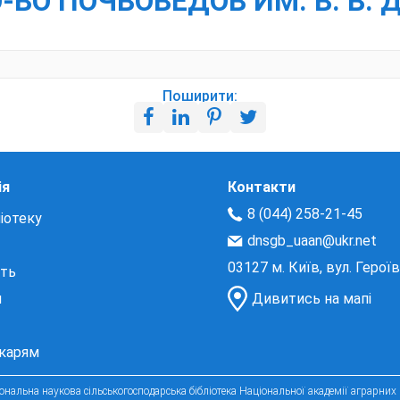
, О-ВО ПОЧВОВЕДОВ ИМ. В. В.
Поширити:
ія
Контакти
8 (044) 258-21-45
іотеку
dnsgb_uaan@ukr.net
03127 м. Київ, вул. Герої
сть
и
Дивитись на мапі
екарям
нальна наукова сільськогосподарська бібліотека Національної академії аграрних