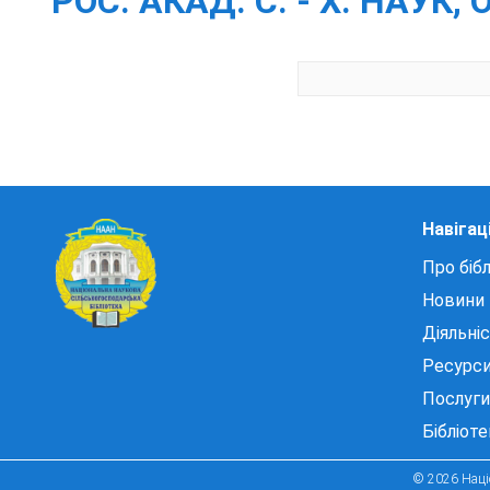
РОС. АКАД. С. - Х. НАУК
Навігац
Про бібл
Новини
Діяльні
Ресурс
Послуги
Бібліот
© 2026 Націо