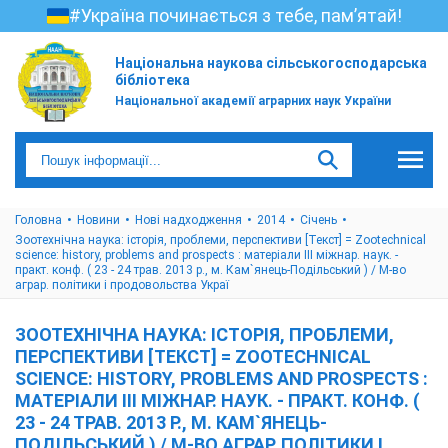
#Україна починається з тебе, пам’ятай!
Національна наукова сільськогосподарська
бібліотека
Національної академії аграрних наук України
Головна
Новини
Нові надходження
2014
Січень
Зоотехнічна наука: історія, проблеми, перспективи [Текст] = Zootechnical
science: history, problems and prospects : матеріали ІІІ міжнар. наук. -
практ. конф. ( 23 - 24 трав. 2013 р., м. Кам`янець-Подільський ) / М-во
аграр. політики і продовольства Украї
ЗООТЕХНІЧНА НАУКА: ІСТОРІЯ, ПРОБЛЕМИ,
ПЕРСПЕКТИВИ [ТЕКСТ] = ZOOTECHNICAL
SCIENCE: HISTORY, PROBLEMS AND PROSPECTS :
МАТЕРІАЛИ ІІІ МІЖНАР. НАУК. - ПРАКТ. КОНФ. (
23 - 24 ТРАВ. 2013 Р., М. КАМ`ЯНЕЦЬ-
ПОДІЛЬСЬКИЙ ) / М-ВО АГРАР. ПОЛІТИКИ І