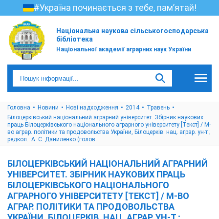
#Україна починається з тебе, пам’ятай!
Національна наукова сільськогосподарська
бібліотека
Національної академії аграрних наук України
Головна
Новини
Нові надходження
2014
Травень
Білоцерківський національний аграрний університет. Збірник наукових
праць Білоцерківського національного аграрного університету [Текст] / М-
во аграр. політики та продовольства України, Білоцерків. нац. аграр. ун-т ;
редкол.: А. С. Даниленко (голов
БІЛОЦЕРКІВСЬКИЙ НАЦІОНАЛЬНИЙ АГРАРНИЙ
УНІВЕРСИТЕТ. ЗБІРНИК НАУКОВИХ ПРАЦЬ
БІЛОЦЕРКІВСЬКОГО НАЦІОНАЛЬНОГО
АГРАРНОГО УНІВЕРСИТЕТУ [ТЕКСТ] / М-ВО
АГРАР. ПОЛІТИКИ ТА ПРОДОВОЛЬСТВА
УКРАЇНИ, БІЛОЦЕРКІВ. НАЦ. АГРАР. УН-Т ;