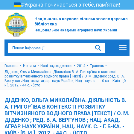
#Україна починається з тебе, пам’ятай!
Національна наукова сільськогосподарська
бібліотека
Національної академії аграрних наук України
Головна
Новини
Нові надходження
2014
Травень
Діденко, Ольга Миколаївна. Діяльність В. А. Григор`їва в контексті
розвитку вітчизняного водного права [Текст] / О. М. Діденко ; ред. В. А.
Вергунов ; Нац. акад. аграр. наук України, Нац. наук. с. - г. б-ка. - Київ : [б.
и.], 2012. - 44 с. - (Істо
ДІДЕНКО, ОЛЬГА МИКОЛАЇВНА. ДІЯЛЬНІСТЬ В.
А. ГРИГОР`ЇВА В КОНТЕКСТІ РОЗВИТКУ
ВІТЧИЗНЯНОГО ВОДНОГО ПРАВА [ТЕКСТ] / О. М.
ДІДЕНКО ; РЕД. В. А. ВЕРГУНОВ ; НАЦ. АКАД.
АГРАР. НАУК УКРАЇНИ, НАЦ. НАУК. С. - Г. Б-КА. -
КИЇВ : [Б. И.], 2012. - 44 С. - (ІСТО