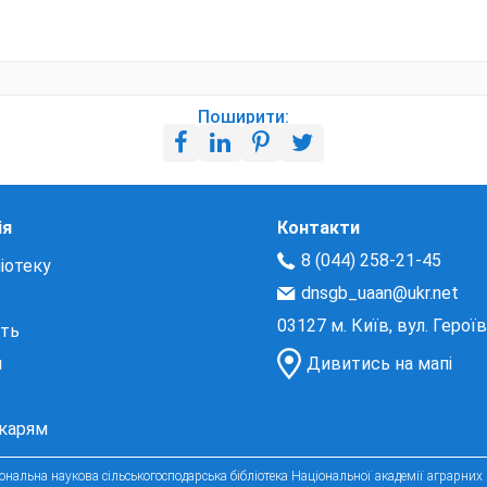
Поширити:
ія
Контакти
8 (044) 258-21-45
іотеку
dnsgb_uaan@ukr.net
03127 м. Київ, вул. Герої
сть
и
Дивитись на мапі
екарям
нальна наукова сільськогосподарська бібліотека Національної академії аграрних