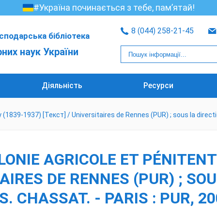
#Україна починається з тебе, пам’ятай!
8 (044) 258-21-45
сподарська бібліотека
рних наук України
Діяльність
Ресурси
(1839-1937) [Текст] / Universitaires de Rennes (PUR) ; sous la direction: L
LONIE AGRICOLE ET PÉNITENT
TAIRES DE RENNES (PUR) ; SOU
S. CHASSAT. - PARIS : PUR, 200