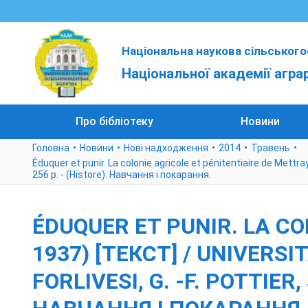
Національна наукова сільського
Національної академії агра
Про бібліотеку
Новини
Головна
Новини
Нові надходження
2014
Травень
Éduquer et punir. La colonie agricole et pénitentiaire de Mettray 
256 p. - (Histore). Навчання і покарання.
ÉDUQUER ET PUNIR. LA CO
1937) [ТЕКСТ] / UNIVERSI
FORLIVESI, G. -F. POTTIER, 