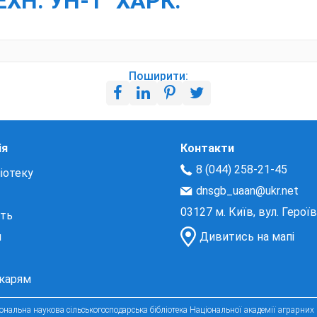
ХН. УН-Т "ХАРК.
Поширити:
ія
Контакти
8 (044) 258-21-45
іотеку
dnsgb_uaan@ukr.net
03127 м. Київ, вул. Герої
сть
и
Дивитись на мапі
екарям
нальна наукова сільськогосподарська бібліотека Національної академії аграрних