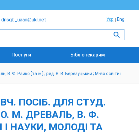
dnsgb_uaan@ukr.net
Укр
Eng
Послуги
Бібліотекарям
, В. Ф. Райко [та ін.] ; ред. В. В. Березуцький ; М-во освіти і
АВЧ. ПОСІБ. ДЛЯ СТУД.
О. М. ДРЕВАЛЬ, В. Ф.
ТИ І НАУКИ, МОЛОДІ ТА