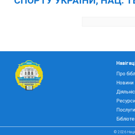
СПОРТУ УКРАЇНИ, НАЦ. ТЕ
Навігац
Про бібл
Новини
Діяльні
Ресурс
Послуги
Бібліот
© 2026 Націо