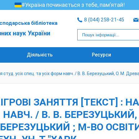
#Україна починається з тебе, пам’ятай!
8 (044) 258-21-45
сподарська бібліотека
рних наук України
Діяльність
Ресурси
 студ. усіх спец. та усіх форм навч. / В. В. Березуцький, О. М. Древаль
ІГРОВІ ЗАНЯТТЯ [ТЕКСТ] : Н
НАВЧ. / В. В. БЕРЕЗУЦЬКИЙ, 
 В. БЕРЕЗУЦЬКИЙ ; М-ВО ОСВІ