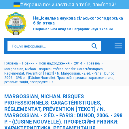
#Україна починається з тебе, пам’ятай!
Національна наукова сільськогосподарська
бібліотека
Національної академії аграрних наук України
Головна
Новини
Нові надходження
2014
Травень
Margossian, Nichan. Risques Professionnels: Caractéristiques,
Réglementat, Prévention [Текст] / N. Margossian. - 2 éd. - Paris : Dunod,
2006. - 398 p. - (L’Usine Nouvelle). Професійні ризики: характеристика,
регламентація, попередження
MARGOSSIAN, NICHAN. RISQUES
PROFESSIONNELS: CARACTÉRISTIQUES,
RÉGLEMENTAT, PRÉVENTION [ТЕКСТ] / N.
MARGOSSIAN. - 2 ÉD. - PARIS : DUNOD, 2006. - 398
P. - (L’USINE NOUVELLE). ПРОФЕСІЙНІ РИЗИКИ:
ХАРАКТЕРИСТИКА, РЕГЛАМЕНТАЦІЯ,