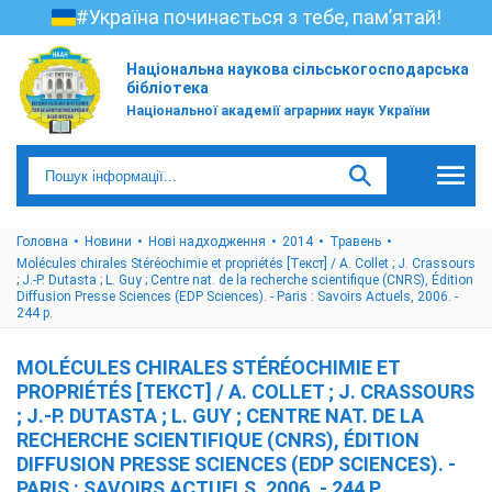
#Україна починається з тебе, пам’ятай!
Національна наукова сільськогосподарська
бібліотека
Національної академії аграрних наук України
Головна
Новини
Нові надходження
2014
Травень
Molécules chirales Stéréochimie et propriétés [Текст] / A. Collet ; J. Crassours
; J.-P. Dutasta ; L. Guy ; Centre nat. de la recherche scientifique (CNRS), Édition
Diffusion Presse Sciences (EDP Sciences). - Paris : Savoirs Actuels, 2006. -
244 p.
MOLÉCULES CHIRALES STÉRÉOCHIMIE ET
PROPRIÉTÉS [ТЕКСТ] / A. COLLET ; J. CRASSOURS
; J.-P. DUTASTA ; L. GUY ; CENTRE NAT. DE LA
RECHERCHE SCIENTIFIQUE (CNRS), ÉDITION
DIFFUSION PRESSE SCIENCES (EDP SCIENCES). -
PARIS : SAVOIRS ACTUELS, 2006. - 244 P.