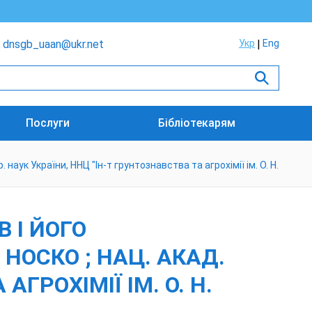
dnsgb_uaan@ukr.net
Укр
Eng
Послуги
Бібліотекарям
наук України, ННЦ "Ін-т грунтознавства та агрохімії ім. О. Н.
 І ЙОГО
 НОСКО ; НАЦ. АКАД.
ГРОХІМІЇ ІМ. О. Н.