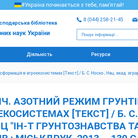
#Україна починається з тебе, пам’ятай!
8 (044) 258-21-45
сподарська бібліотека
рних наук України
Діяльність
Ресурси
рмація в агроекосистемах [Текст] / Б. С. Носко ; Нац. акад. аграр. 
Ч. АЗОТНИЙ РЕЖИМ ГРУНТІВ
ОСИСТЕМАХ [ТЕКСТ] / Б. С.
Ц "ІН-Т ГРУНТОЗНАВСТВА ТА А