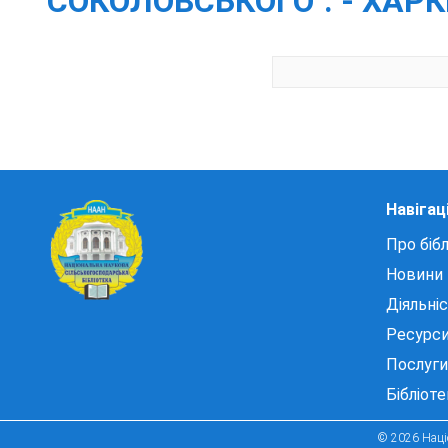
СОКОЛОВСЬКОГО". - ХАРКІВ
Навігац
Про бібл
Новини
Діяльні
Ресурс
Послуги
Бібліот
© 2026 Націо