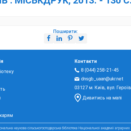
 : МІСЬКДРУК, 2013. - 130 С
Поширити:
ія
Контакти
8 (044) 258-21-45
іотеку
dnsgb_uaan@ukr.net
03127 м. Київ, вул. Герої
сть
и
Дивитись на мапі
екарям
нальна наукова сільськогосподарська бібліотека Національної академії аграрних