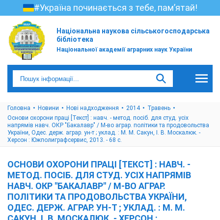
#Україна починається з тебе, пам’ятай!
Національна наукова сільськогосподарська
бібліотека
Національної академії аграрних наук України
Головна
Новини
Нові надходження
2014
Травень
Основи охорони праці [Текст] : навч. - метод. посіб. для студ. усіх
напрямів навч. ОКР "Бакалавр" / М-во аграр. політики та продовольства
України, Одес. держ. аграр. ун-т ; уклад. : М. М. Сакун, І. В. Москалюк. -
Херсон : Южполиграфсервис, 2013. - 68 с.
ОСНОВИ ОХОРОНИ ПРАЦІ [ТЕКСТ] : НАВЧ. -
МЕТОД. ПОСІБ. ДЛЯ СТУД. УСІХ НАПРЯМІВ
НАВЧ. ОКР "БАКАЛАВР" / М-ВО АГРАР.
ПОЛІТИКИ ТА ПРОДОВОЛЬСТВА УКРАЇНИ,
ОДЕС. ДЕРЖ. АГРАР. УН-Т ; УКЛАД. : М. М.
САКУН, І. В. МОСКАЛЮК. - ХЕРСОН :