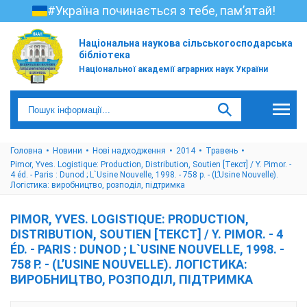
#Україна починається з тебе, пам’ятай!
Національна наукова сільськогосподарська
бібліотека
Національної академії аграрних наук України
Головна
Новини
Нові надходження
2014
Травень
Pimor, Yves. Logistique: Production, Distribution, Soutien [Текст] / Y. Pimor. -
4 éd. - Paris : Dunod ; L`Usine Nouvelle, 1998. - 758 p. - (L’Usine Nouvelle).
Логістика: виробництво, розподіл, підтримка
PIMOR, YVES. LOGISTIQUE: PRODUCTION,
DISTRIBUTION, SOUTIEN [ТЕКСТ] / Y. PIMOR. - 4
ÉD. - PARIS : DUNOD ; L`USINE NOUVELLE, 1998. -
758 P. - (L’USINE NOUVELLE). ЛОГІСТИКА:
ВИРОБНИЦТВО, РОЗПОДІЛ, ПІДТРИМКА