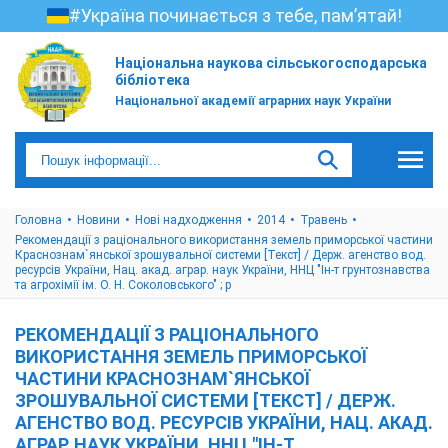
#Україна починається з тебе, пам’ятай!
Національна наукова сільськогосподарська
бібліотека
Національної академії аграрних наук України
Головна
Новини
Нові надходження
2014
Травень
Рекомендації з раціонального використання земель приморської частини
Краснознам`янської зрошувальної системи [Текст] / Держ. агенство вод.
ресурсів України, Нац. акад. аграр. наук України, ННЦ "Ін-т грунтознавства
та агрохімії ім. О. Н. Соколовського" ; р
РЕКОМЕНДАЦІЇ З РАЦІОНАЛЬНОГО
ВИКОРИСТАННЯ ЗЕМЕЛЬ ПРИМОРСЬКОЇ
ЧАСТИНИ КРАСНОЗНАМ`ЯНСЬКОЇ
ЗРОШУВАЛЬНОЇ СИСТЕМИ [ТЕКСТ] / ДЕРЖ.
АГЕНСТВО ВОД. РЕСУРСІВ УКРАЇНИ, НАЦ. АКАД.
АГРАР. НАУК УКРАЇНИ, ННЦ "ІН-Т