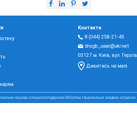
ія
Контакти
8 (044) 258-21-45
іотеку
dnsgb_uaan@ukr.net
03127 м. Київ, вул. Герої
сть
и
Дивитись на мапі
екарям
нальна наукова сільськогосподарська бібліотека Національної академії аграрних