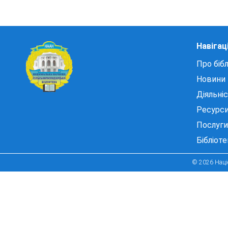
Навігац
Про бібл
Новини
Діяльні
Ресурс
Послуги
Бібліот
© 2026 Націо