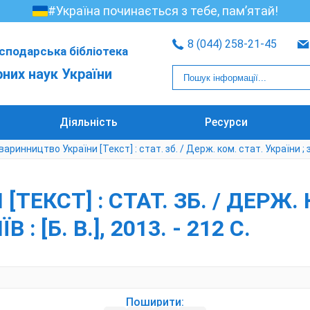
#Україна починається з тебе, пам’ятай!
8 (044) 258-21-45
сподарська бібліотека
рних наук України
Діяльність
Ресурси
варинництво України [Текст] : стат. зб. / Держ. ком. стат. України ; за р
ЕКСТ] : СТАТ. ЗБ. / ДЕРЖ. К
 : [Б. В.], 2013. - 212 С.
Поширити: