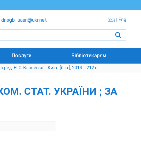
dnsgb_uaan@ukr.net
Укр
Eng
Послуги
Бібліотекарям
ед. Н. С. Власенко. - Київ : [б. в.], 2013. - 212 с.
ОМ. СТАТ. УКРАЇНИ ; ЗА