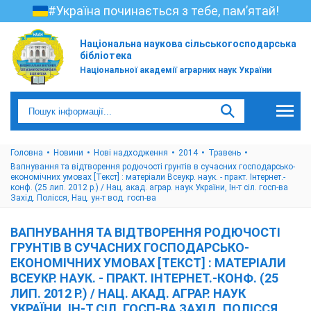
#Україна починається з тебе, пам’ятай!
Національна наукова сільськогосподарська
бібліотека
Національної академії аграрних наук України
Головна
Новини
Нові надходження
2014
Травень
Вапнування та відтворення родючості грунтів в сучасних господарсько-
економічних умовах [Текст] : матеріали Всеукр. наук. - практ. Інтернет.-
конф. (25 лип. 2012 р.) / Нац. акад. аграр. наук України, Ін-т сіл. госп-ва
Захід. Полісся, Нац. ун-т вод. госп-ва
ВАПНУВАННЯ ТА ВІДТВОРЕННЯ РОДЮЧОСТІ
ГРУНТІВ В СУЧАСНИХ ГОСПОДАРСЬКО-
ЕКОНОМІЧНИХ УМОВАХ [ТЕКСТ] : МАТЕРІАЛИ
ВСЕУКР. НАУК. - ПРАКТ. ІНТЕРНЕТ.-КОНФ. (25
ЛИП. 2012 Р.) / НАЦ. АКАД. АГРАР. НАУК
УКРАЇНИ, ІН-Т СІЛ. ГОСП-ВА ЗАХІД. ПОЛІССЯ,