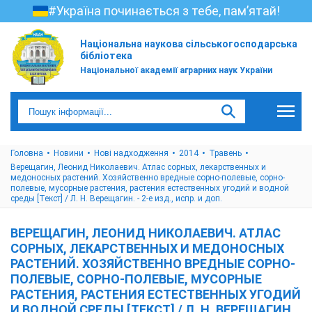
#Україна починається з тебе, пам’ятай!
Національна наукова сільськогосподарська
бібліотека
Національної академії аграрних наук України
Головна
Новини
Нові надходження
2014
Травень
Верещагин, Леонид Николаевич. Атлас сорных, лекарственных и
медоносных растений. Хозяйственно вредные сорно-полевые, сорно-
полевые, мусорные растения, растения естественных угодий и водной
среды [Текст] / Л. Н. Верещагин. - 2-е изд., испр. и доп.
ВЕРЕЩАГИН, ЛЕОНИД НИКОЛАЕВИЧ. АТЛАС
СОРНЫХ, ЛЕКАРСТВЕННЫХ И МЕДОНОСНЫХ
РАСТЕНИЙ. ХОЗЯЙСТВЕННО ВРЕДНЫЕ СОРНО-
ПОЛЕВЫЕ, СОРНО-ПОЛЕВЫЕ, МУСОРНЫЕ
РАСТЕНИЯ, РАСТЕНИЯ ЕСТЕСТВЕННЫХ УГОДИЙ
И ВОДНОЙ СРЕДЫ [ТЕКСТ] / Л. Н. ВЕРЕЩАГИН.