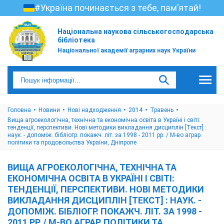
#Україна починається з тебе, пам’ятай!
Національна наукова сільськогосподарська
бібліотека
Національної академії аграрних наук України
Головна
Новини
Нові надходження
2014
Травень
Вища агроекологічна, технічна та економічна освіта в Україні і світі:
тенденції, перспективи. Нові методики викладання дисциплін [Текст] :
наук. - допоміж. бібліогр. покажч. літ. за 1998 - 2011 рр. / М-во аграр.
політики та продовольства України, Дніпропе
ВИЩА АГРОЕКОЛОГІЧНА, ТЕХНІЧНА ТА
ЕКОНОМІЧНА ОСВІТА В УКРАЇНІ І СВІТІ:
ТЕНДЕНЦІЇ, ПЕРСПЕКТИВИ. НОВІ МЕТОДИКИ
ВИКЛАДАННЯ ДИСЦИПЛІН [ТЕКСТ] : НАУК. -
ДОПОМІЖ. БІБЛІОГР. ПОКАЖЧ. ЛІТ. ЗА 1998 -
2011 РР. / М-ВО АГРАР. ПОЛІТИКИ ТА