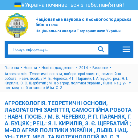
#Україна починається з тебе, пам’ятай!
Національна наукова сільськогосподарська
бібліотека
Національної академії аграрних наук України
Головна
Новини
Нові надходження
2014
Вересень
Агроекологія. Теоретичні основи, лабораторні заняття, самостійна
робота : навч. посіб. / М. В. Черевко, Р. П. Параняк, Г. А. Буцяк ; рец.: Я. І.
Кирилів, З. Є. Щербатий ; М–во аграр. політики України , Львів. нац. ун–т
вет. мед. та біотехнологій ім. С. З.
АГРОЕКОЛОГІЯ. ТЕОРЕТИЧНІ ОСНОВИ,
ЛАБОРАТОРНІ ЗАНЯТТЯ, САМОСТІЙНА РОБОТА
: НАВЧ. ПОСІБ. / М. В. ЧЕРЕВКО, Р. П. ПАРАНЯК, Г.
А. БУЦЯК ; РЕЦ.: Я. І. КИРИЛІВ, З. Є. ЩЕРБАТИЙ ;
М–ВО АГРАР. ПОЛІТИКИ УКРАЇНИ , ЛЬВІВ. НАЦ.
УН–Т ВЕТ. МЕД. ТА БІОТЕХНОЛОГІЙ ІМ. С. З.