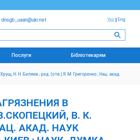
dnsgb_uaan@ukr.net
Укр
Eng
Послуги
Бібліотекарям
 Н. Н. Беляев ; ред. (отв.) Я. М. Григоренко ; Нац. акад.
ГРЯЗНЕНИЯ В
.СКОПЕЦКИЙ, В. К.
 НАЦ. АКАД. НАУК