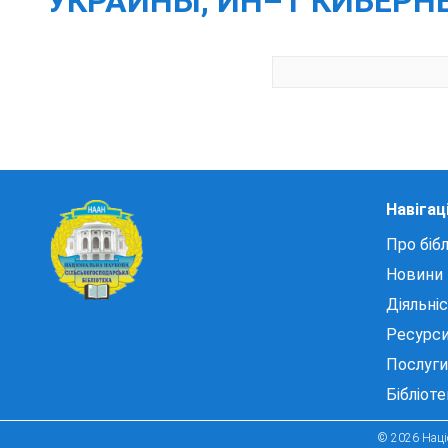
УКРАИНЫ, ИН–Т КИБЕРНЕТ
Навігац
Про бібл
Новини
Діяльні
Ресурс
Послуги
Бібліот
© 2026 Націо