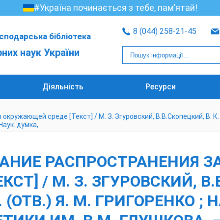
#Україна починається з тебе, пам’ятай!
8 (044) 258-21-45
сподарська бібліотека
рних наук України
Діяльність
Ресурси
ающей среде [Текст] / М. З. Згуровский, В.В.Скопецкий, В. К. Хрущ,
Наук. думка,
АНИЕ РАСПРОСТРАНЕНИЯ ЗА
Т] / М. З. ЗГУРОВСКИЙ, В.В
. (ОТВ.) Я. М. ГРИГОРЕНКО ;