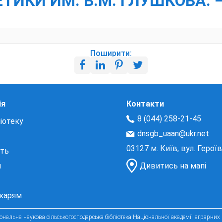
ИКИ ИМ. В.М. ГЛУШКОВА. – 
Поширити:
ія
Контакти
8 (044) 258-21-45
іотеку
dnsgb_uaan@ukr.net
03127 м. Київ, вул. Герої
сть
и
Дивитись на мапі
екарям
нальна наукова сільськогосподарська бібліотека Національної академії аграрних