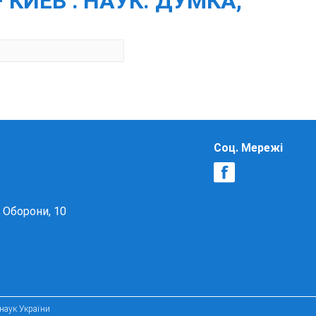
КИЕВ : НАУК. ДУМКА,
Соц. Мережі
в Оборони, 10
 наук України