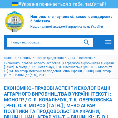
#Україна починається з тебе, пам’ятай!
Національна наукова сільськогосподарська
бібліотека
Національної академії аграрних наук України
Головна
Новини
Нові надходження
2014
Вересень
Економіко–правові аспекти екологізації аграрного виробництва в Україні
[Текст] : моногр. / С. Я. Ковальчук, Т. К. Оверковська ; рец. О. В. Мороз [та
ін.] ; М–во аграр. політики та продовольства України, Вінниц. нац. аграр.
ун–т. – Вінниця : [б. в.], 2013.
ЕКОНОМІКО–ПРАВОВІ АСПЕКТИ ЕКОЛОГІЗАЦІЇ
АГРАРНОГО ВИРОБНИЦТВА В УКРАЇНІ [ТЕКСТ] :
МОНОГР. / С. Я. КОВАЛЬЧУК, Т. К. ОВЕРКОВСЬКА
; РЕЦ. О. В. МОРОЗ [ТА ІН.] ; М–ВО АГРАР.
ПОЛІТИКИ ТА ПРОДОВОЛЬСТВА УКРАЇНИ,
ВІННИЦ. НАЦ. АГРАР. УН–Т. – ВІННИЦЯ : [Б. В.],