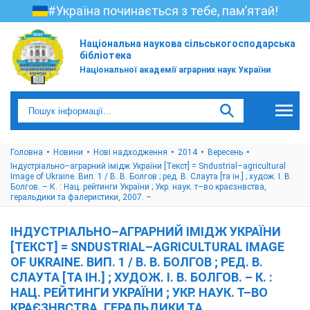
#Україна починається з тебе, пам’ятай!
Національна наукова сільськогосподарська
бібліотека
Національної академії аграрних наук України
Головна
Новини
Нові надходження
2014
Вересень
Індустріально–аграрний імідж України [Текст] = Sndustrial–agricultural
Image of Ukraine. Вип. 1 / В. В. Болгов ; ред. В. Слаута [та ін.] ; худож. І. В.
Болгов. – К. : Нац. рейтинги України ; Укр. наук. т–во краєзнвства,
геральдики та фалеристики, 2007. –
ІНДУСТРІАЛЬНО–АГРАРНИЙ ІМІДЖ УКРАЇНИ
[ТЕКСТ] = SNDUSTRIAL–AGRICULTURAL IMAGE
OF UKRAINE. ВИП. 1 / В. В. БОЛГОВ ; РЕД. В.
СЛАУТА [ТА ІН.] ; ХУДОЖ. І. В. БОЛГОВ. – К. :
НАЦ. РЕЙТИНГИ УКРАЇНИ ; УКР. НАУК. Т–ВО
КРАЄЗНВСТВА, ГЕРАЛЬДИКИ ТА