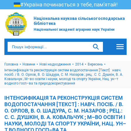
#Україна починається з тебе, пам’ятай!
Національна наукова сільськогосподарська
бібліотека
Національної академії аграрних наук України
Головна
Новини
Нові надходження
2014
Вересень
Інтенсифікація та реконструкція систем водопостачання [Текст] : навч.
посіб. / В. О. Орлов, В. О. Шадура, С. М. Назаров ; рец.: С. С. Душкін, В. А.
Ковальчук ; М–во освіти і науки, молоді та спорту України, Нац. ун–т
водного госп–ва та природокористування
ІНТЕНСИФІКАЦІЯ ТА РЕКОНСТРУКЦІЯ СИСТЕМ
ВОДОПОСТАЧАННЯ [ТЕКСТ] : НАВЧ. ПОСІБ. / В.
О. ОРЛОВ, В. О. ШАДУРА, С. М. НАЗАРОВ ; РЕЦ.:
С. С. ДУШКІН, В. А. КОВАЛЬЧУК ; М–ВО ОСВІТИ І
НАУКИ, МОЛОДІ ТА СПОРТУ УКРАЇНИ, НАЦ. УН–
Т ВОДНОГО ГОСП–ВА ТА