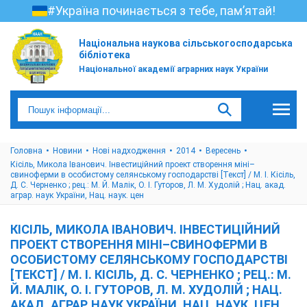
#Україна починається з тебе, пам’ятай!
Національна наукова сільськогосподарська
бібліотека
Національної академії аграрних наук України
Головна
Новини
Нові надходження
2014
Вересень
Кісіль, Микола Іванович. Інвестиційний проект створення міні–
свиноферми в особистому селянському господарстві [Текст] / М. І. Кісіль,
Д. С. Черненко ; рец.: М. Й. Малік, О. І. Гуторов, Л. М. Худолій ; Нац. акад.
аграр. наук України, Нац. наук. цен
КІСІЛЬ, МИКОЛА ІВАНОВИЧ. ІНВЕСТИЦІЙНИЙ
ПРОЕКТ СТВОРЕННЯ МІНІ–СВИНОФЕРМИ В
ОСОБИСТОМУ СЕЛЯНСЬКОМУ ГОСПОДАРСТВІ
[ТЕКСТ] / М. І. КІСІЛЬ, Д. С. ЧЕРНЕНКО ; РЕЦ.: М.
Й. МАЛІК, О. І. ГУТОРОВ, Л. М. ХУДОЛІЙ ; НАЦ.
АКАД. АГРАР. НАУК УКРАЇНИ, НАЦ. НАУК. ЦЕН