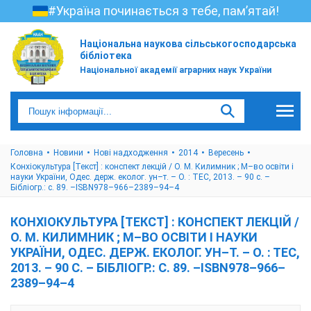
#Україна починається з тебе, пам’ятай!
Національна наукова сільськогосподарська
бібліотека
Національної академії аграрних наук України
Головна
Новини
Нові надходження
2014
Вересень
Конхіокультура [Текст] : конспект лекцій / О. М. Килимник ; М–во освіти і
науки України, Одес. держ. еколог. ун–т. – О. : ТЕС, 2013. – 90 с. –
Бібліогр.: с. 89. –ISBN978–966–2389–94–4
КОНХІОКУЛЬТУРА [ТЕКСТ] : КОНСПЕКТ ЛЕКЦІЙ /
О. М. КИЛИМНИК ; М–ВО ОСВІТИ І НАУКИ
УКРАЇНИ, ОДЕС. ДЕРЖ. ЕКОЛОГ. УН–Т. – О. : ТЕС,
2013. – 90 С. – БІБЛІОГР.: С. 89. –ISBN978–966–
2389–94–4