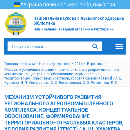
#Україна починається з тебе, пам’ятай!
Національна наукова сільськогосподарська
бібліотека
Національної академії аграрних наук України
Головна
Новини
Нові надходження
2014
Вересень
Механизм устойчивого развития регионального агропромышленного
комплекса: концептуальное обоснование, формирование
территориально–отраслевых кластеров, условия развития [Текст] / А. Ш.
Хуажева, Н. П. Кетова ; рец.: О. С. Белокрылова, О. З. Рысьмятов, Л. И.
МЕХАНИЗМ УСТОЙЧИВОГО РАЗВИТИЯ
РЕГИОНАЛЬНОГО АГРОПРОМЫШЛЕННОГО
КОМПЛЕКСА: КОНЦЕПТУАЛЬНОЕ
ОБОСНОВАНИЕ, ФОРМИРОВАНИЕ
ТЕРРИТОРИАЛЬНО–ОТРАСЛЕВЫХ КЛАСТЕРОВ,
УСЛОВИЯ РАЗВИТИЯ [ТЕКСТ] / А. Ш. ХУАЖЕВА,