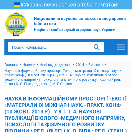
#Україна починається з тебе, пам’ятай!
Національна наукова сільськогосподарська
бібліотека
Національної академії аграрних наук України
Головна
Новини
Нові надходження
2014
Вересень
Наука в інформаційному просторі [Текст] : матеріали ІX міжнар. наук.–
практ. конф (10 жовт. 2013 р.) : у 8 т. Т. 4. Наукові публікації біолого–
медичного напрямку, психології та фізичного розвитку людини / ред.
(відп.) К. О. Біла ; ред. (техн.) М. Г. Єпішко
НАУКА В ІНФОРМАЦІЙНОМУ ПРОСТОРІ [ТЕКСТ]
: МАТЕРІАЛИ ІX МІЖНАР. НАУК.–ПРАКТ. КОНФ
(10 ЖОВТ. 2013 Р.) : У 8 Т. Т. 4. НАУКОВІ
ПУБЛІКАЦІЇ БІОЛОГО–МЕДИЧНОГО НАПРЯМКУ,
ПСИХОЛОГІЇ ТА ФІЗИЧНОГО РОЗВИТКУ
ЛЮДИНИ / РЕД. (ВІДП.) К. О. БІЛА ; РЕД. (ТЕХН.)