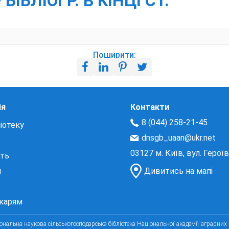
БІБЛІОГР. В КІНЦІ СТ.
Поширити:
ія
Контакти
8 (044) 258-21-45
іотеку
dnsgb_uaan@ukr.net
03127 м. Київ, вул. Герої
сть
и
Дивитись на мапі
екарям
нальна наукова сільськогосподарська бібліотека Національної академії аграрних