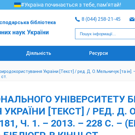
#Україна починається з тебе, пам’ятай!
8 (044) 258-21-45
сподарська бібліотека
рних наук України
Діяльність
Ресурси
докористування України [Текст] / ред. Д. О. Мельничук [та ін]. – Київ 
і ст.
НАЛЬНОГО УНІВЕРСИТЕТУ БІ
РАЇНИ [ТЕКСТ] / РЕД. Д. О.
П. 181, Ч. 1. – 2013. – 228 С.