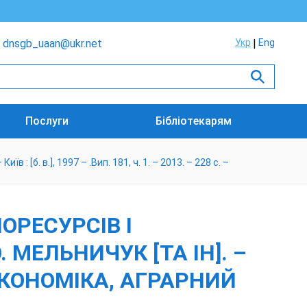
dnsgb_uaan@ukr.net
Укр
Eng
Послуги
Бібліотекарям
: [б. в.], 1997 – .Вип. 181, ч. 1. – 2013. – 228 с. –
ОРЕСУРСІВ І
 МЕЛЬНИЧУК [ТА ІН]. –
 – (ЕКОНОМІКА, АГРАРНИЙ