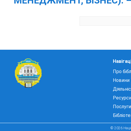
МЕНЕДЖМЕНТ, БІЗНЕС). – 
Навігац
Про бібл
Новини
Діяльні
Ресурс
Послуги
Бібліот
© 2026 Націо