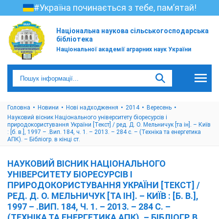
#Україна починається з тебе, пам’ятай!
Національна наукова сільськогосподарська
бібліотека
Національної академії аграрних наук України
Головна
Новини
Нові надходження
2014
Вересень
Науковий вісник Національного університету біоресурсів і
природокористування України [Текст] / ред. Д. О. Мельничук [та ін]. – Київ
: [б. в.], 1997 – .Вип. 184, ч. 1. – 2013. – 284 с. – (Техніка та енергетика
АПК). – Бібліогр. в кінці ст.
НАУКОВИЙ ВІСНИК НАЦІОНАЛЬНОГО
УНІВЕРСИТЕТУ БІОРЕСУРСІВ І
ПРИРОДОКОРИСТУВАННЯ УКРАЇНИ [ТЕКСТ] /
РЕД. Д. О. МЕЛЬНИЧУК [ТА ІН]. – КИЇВ : [Б. В.],
1997 – .ВИП. 184, Ч. 1. – 2013. – 284 С. –
(ТЕХНІКА ТА ЕНЕРГЕТИКА АПК). – БІБЛІОГР. В