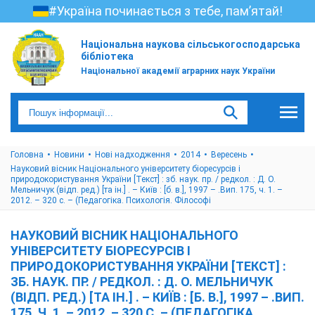
#Україна починається з тебе, пам’ятай!
Національна наукова сільськогосподарська
бібліотека
Національної академії аграрних наук України
Головна
Новини
Нові надходження
2014
Вересень
Науковий вісник Національного університету біоресурсів і
природокористування України [Текст] : зб. наук. пр. / редкол. : Д. О.
Мельничук (відп. ред.) [та ін.] . – Київ : [б. в.], 1997 – .Вип. 175, ч. 1. –
2012. – 320 с. – (Педагогіка. Психологія. Філософі
НАУКОВИЙ ВІСНИК НАЦІОНАЛЬНОГО
УНІВЕРСИТЕТУ БІОРЕСУРСІВ І
ПРИРОДОКОРИСТУВАННЯ УКРАЇНИ [ТЕКСТ] :
ЗБ. НАУК. ПР. / РЕДКОЛ. : Д. О. МЕЛЬНИЧУК
(ВІДП. РЕД.) [ТА ІН.] . – КИЇВ : [Б. В.], 1997 – .ВИП.
175, Ч. 1. – 2012. – 320 С. – (ПЕДАГОГІКА.